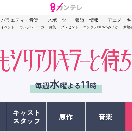
バラエティ・音楽
スポーツ
報道・情報
アニメ・キ
イベント
カンテレドーガ
募集
プレゼント
エンタメNEWSみよか
新規
水
11
毎週
曜よる
時
キャスト
原作
音楽
スタッフ