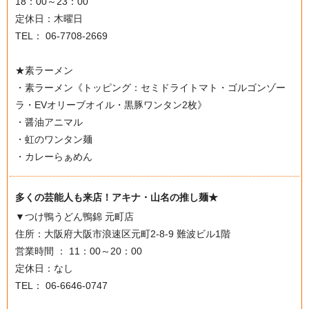
18：00～23：00
定休日：木曜日
TEL： 06-7708-2669
★素ラーメン
・素ラーメン《トッピング：セミドライトマト・ゴルゴンゾー
ラ・EVオリーブオイル・黒豚ワンタン2枚》
・醤油アニマル
・虹のワンタン麺
・カレーらぁめん
多くの芸能人も来店！アキナ・山名の推し麺★
▼つけ鴨うどん鴨錦 元町店
住所：大阪府大阪市浪速区元町2-8-9 難波ビル1階
営業時間 ： 11：00～20：00
定休日：なし
TEL： 06-6646-0747