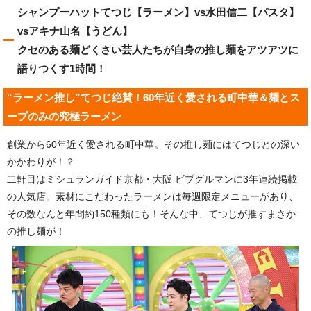
シャンプーハットてつじ【ラーメン】vs水田信二【パスタ】
vsアキナ山名【うどん】
クセのある麺どくさい芸人たちが自身の推し麺をアツアツに
語りつくす1時間！
“ラーメン推し”てつじ絶賛！60年近く愛される町中華＆麺とス
ープのみの究極ラーメン
創業から60年近く愛される町中華。その推し麺にはてつじとの深い
かかわりが！？
二軒目はミシュランガイド京都・大阪 ビブグルマンに3年連続掲載
の人気店。素材にこだわったラーメンは毎週限定メニューがあり、
その数なんと年間約150種類にも！そんな中、てつじが推すまさか
の推し麺が！