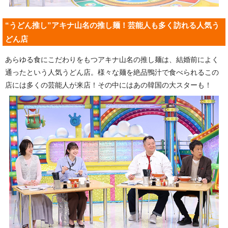
“うどん推し”アキナ山名の推し麺！芸能人も多く訪れる人気う
どん店
あらゆる食にこだわりをもつアキナ山名の推し麺は、結婚前によく
通ったという人気うどん店。様々な麺を絶品鴨汁で食べられるこの
店には多くの芸能人が来店！その中にはあの韓国の大スターも！