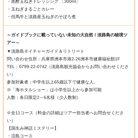
・黒酢玉ねぎドレッシング 〔300ml〕
・玉ねぎまるごとカレー
・但馬牛と淡路産玉ねぎのそぼろ煮
～ガイドブックに載っていない未知の大自然！淡路島の秘境ツ
アー～
▼淡路島ネイチャーガイド＆リトリート
問い合わせ住所：兵庫県洲本市港2-26洲本市健康福祉館1F
TEL：0799-22-0742（淡路島観光協会からお問い合わせくださ
い）
参加対象者：中学生以上65歳以下で健康な人。
※「海ホタルショー」は小学生以上から参加可能
人数：各日限定2～6名様（少人数制）
※全11コース（料金の詳細はツアー担当者へお問合せくださ
い）
【国生み神話ミステリー】
・沼島コース