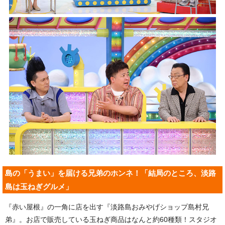
島の「うまい」を届ける兄弟のホンネ！「結局のところ、淡路
島は玉ねぎグルメ」
『赤い屋根』の一角に店を出す『淡路島おみやげショップ島村兄
弟』。お店で販売している玉ねぎ商品はなんと約60種類！スタジオ