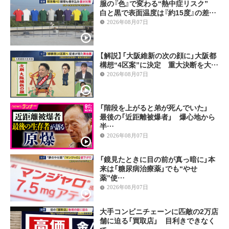
服の『色』で変わる“熱中症リスク”
白と黒で表面温度は『約15度』の差…
2026年08月07日
【解説】「大阪維新の次の顔に」大阪都
構想“4区案”に決定 重大決断を大…
2026年08月07日
「階段を上がると弟が死んでいた」
最後の「近距離被爆者」 爆心地から
半…
2026年08月07日
「鏡見たときに目の前が真っ暗に」本
来は「糖尿病治療薬」でも“やせ
薬”使…
2026年08月07日
大手コンビニチェーンに匹敵の2万店
舗に迫る「買取店」 目利きできなく