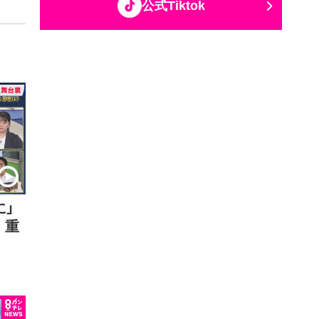
公式Tiktok
に」
 重