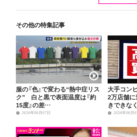
その他の特集記事
服の『色』で変わる“熱中症リス
大手コン
ク” 白と黒で表面温度は『約
2万店舗に
15度』の差…
きできな
2026年08月07日
2026年08月