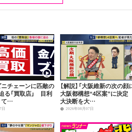
ビニチェーンに匹敵の
【解説】「大阪維新の次の顔
迫る「買取店」 目利
大阪都構想“4区案”に決定
くて…
大決断を大…
07日
2026年08月07日