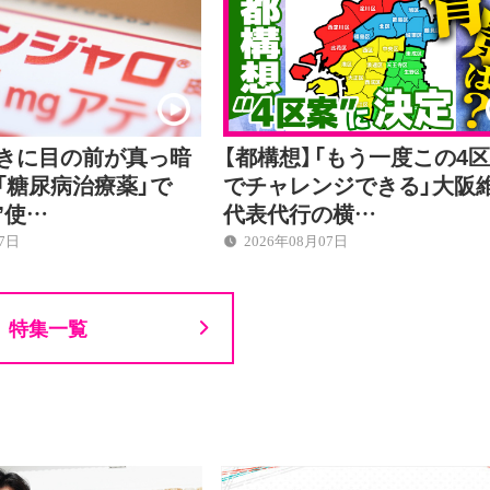
ときに目の前が真っ暗
【都構想】「もう一度この4
「糖尿病治療薬」で
でチャレンジできる」大阪
”使…
代表代行の横…
07日
2026年08月07日
特集一覧