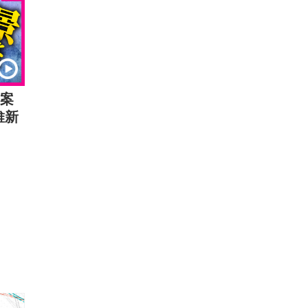
区案
維新