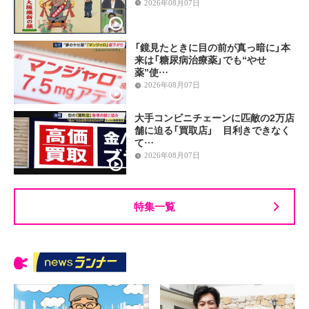
2026年08月07日
「鏡見たときに目の前が真っ暗に」本
来は「糖尿病治療薬」でも“やせ
薬”使…
2026年08月07日
大手コンビニチェーンに匹敵の2万店
舗に迫る「買取店」 目利きできなく
て…
2026年08月07日
特集一覧