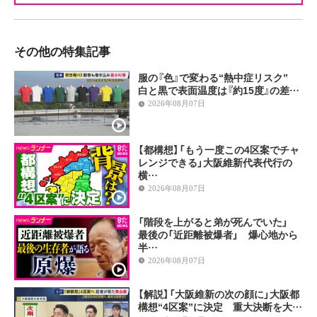
その他の特集記事
服の『色』で変わる“熱中症リスク”
白と黒で表面温度は『約15度』の差…
2026年08月07日
【都構想】「もう一度この4区案でチャ
レンジできる」大阪維新代表代行の
横…
2026年08月07日
「階段を上がると弟が死んでいた」
最後の「近距離被爆者」 爆心地から
半…
2026年08月07日
【解説】「大阪維新の次の顔に」大阪都
構想“4区案”に決定 重大決断を大…