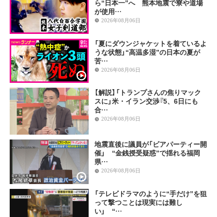
ら“日本一”へ 熊本地震で寮や道場
が使用…
2026年08月06日
「夏にダウンジャケットを着ているよ
うな状態」“高温多湿”の日本の夏が
苦…
2026年08月06日
【解説】「トランプさんの焦りマック
スに」米・イラン交渉『5、6日にも
合…
2026年08月06日
地震直後に議員が「ビアパーティー開
催」 “金銭授受疑惑”で揺れる福岡
県…
2026年08月06日
「テレビドラマのように“手だけ”を狙
って撃つことは現実には難し
い」 “…