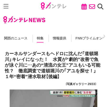
関西のニュース
特集
情報提供
FNNプライムオンラ
カーネルサンダースもヘドロに沈んだ「道頓堀
川」キレイになった！ 水質が“劇的”改善で魚
が泳ぐ川に…あの“清流の女王”アユもいる可能
性？ 徹底調査で道頓堀川の「アユを探せ！」
１年“密着”潜水取材【後編】
（写真ギャラリー 29/33）