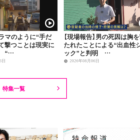
ラマのように“手だ
【現場報告】男の死因は胸を
って撃つことは現実に
たれたことによる“出血性
 “…
ック”と判明 …
06日
2026年08月06日
特集一覧