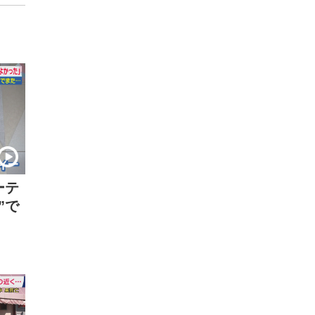
ーテ
”で