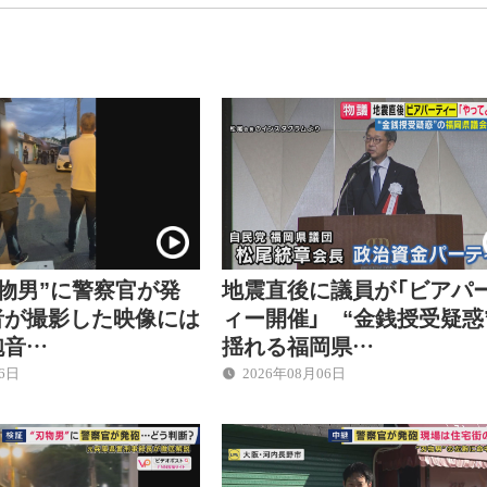
刃物男”に警察官が発
地震直後に議員が「ビアパ
者が撮影した映像には
ィー開催」 “金銭授受疑惑
砲音…
揺れる福岡県…
06日
2026年08月06日