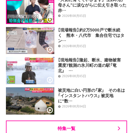
母さん”に涙ながらに伝え引き取った
赤…
2026年08月05日
【現場報告】約2万5000戸で断水続
く 熊本・八代市 集合住宅ではタ
ン…
2026年08月05日
【現地報告】隆起、断水、建物被害
震度7観測の氷川町の道の駅「竜
北」 …
2026年08月05日
被災地に白い円形の「家」 その名は
「インスタントハウス」 被災地
に“数…
2026年08月04日
特集一覧