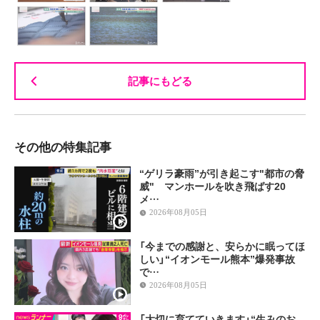
記事にもどる
その他の特集記事
“ゲリラ豪雨”が引き起こす"都市の脅
威" マンホールを吹き飛ばす20
メ…
2026年08月05日
「今までの感謝と、安らかに眠ってほ
しい」“イオンモール熊本”爆発事故
で…
2026年08月05日
「大切に育てていきます」“生みのお