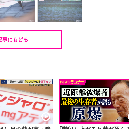
記事にもどる
ときに目の前が真っ暗
「階段を上がると弟が死ん