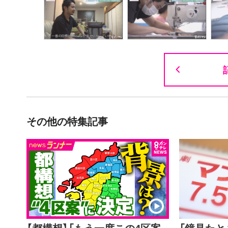
その他の特集記事
【都構想】「もう一度この4区案
「鏡見た