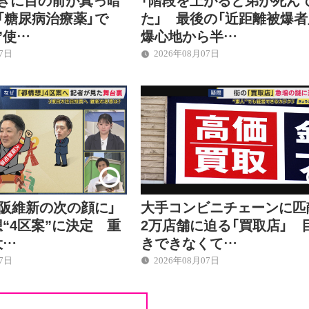
「糖尿病治療薬」で
た」 最後の「近距離被爆
”使…
爆心地から半…
07日
2026年08月07日
大阪維新の次の顔に」
大手コンビニチェーンに匹
“4区案”に決定 重
2万店舗に迫る「買取店」 
大…
きできなくて…
07日
2026年08月07日