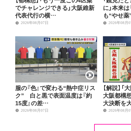
でチャレンジできる」大阪維新
に」本来は
代表代行の横…
も“やせ薬
2026年08月07日
2026年08月
服の『色』で変わる“熱中症リス
【解説】「
ク” 白と黒で表面温度は『約
大阪都構想
15度』の差…
大決断を
2026年08月07日
2026年08月