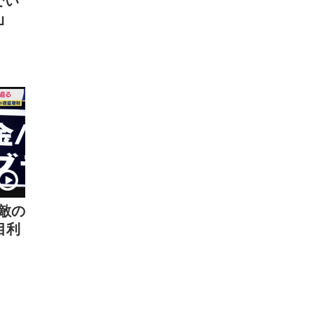
者」
敵の
目利