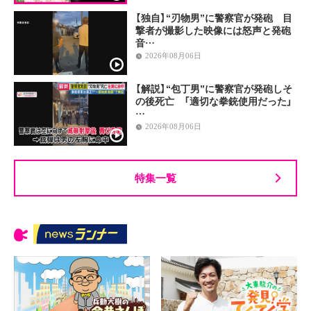
【独自】“刃物男”に警察官が発砲 目
撃者が撮影した映像には怒声と発砲
音…
2026年08月06日
【解説】“包丁男”に警察官が発砲しそ
の後死亡 「適切な拳銃使用だった」
…
2026年08月06日
特集一覧