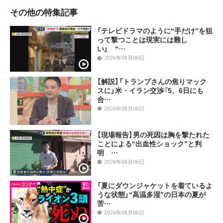
その他の特集記事
「テレビドラマのように“手だけ”を狙
って撃つことは現実には難し
い」 “…
2026年08月06日
【解説】「トランプさんの焦りマック
スに」米・イラン交渉『5、6日にも
合…
2026年08月06日
【現場報告】男の死因は胸を撃たれた
ことによる“出血性ショック”と判
明 …
2026年08月06日
「夏にダウンジャケットを着ているよ
うな状態」“高温多湿”の日本の夏が
苦…
2026年08月06日