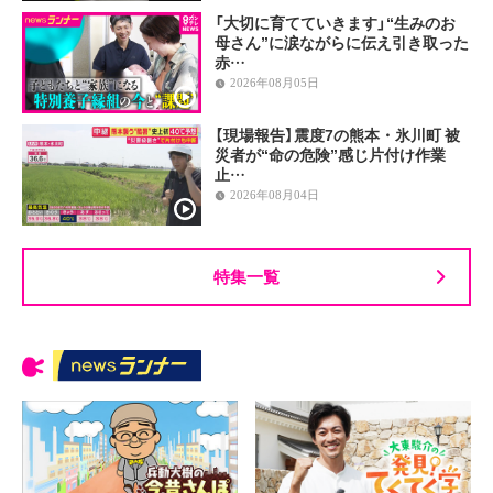
「大切に育てていきます」“生みのお
母さん”に涙ながらに伝え引き取った
赤…
2026年08月05日
【現場報告】震度7の熊本・氷川町 被
災者が“命の危険”感じ片付け作業
止…
2026年08月04日
特集一覧