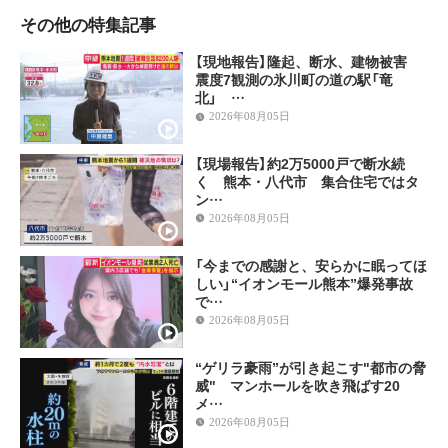
その他の特集記事
【現地報告】隆起、断水、建物被害
震度7観測の氷川町の道の駅「竜
北」 …
2026年08月05日
【現場報告】約2万5000戸で断水続
く 熊本・八代市 集合住宅ではタ
ン…
2026年08月05日
「今までの感謝と、安らかに眠ってほ
しい」“イオンモール熊本”爆発事故
で…
2026年08月05日
“ゲリラ豪雨”が引き起こす"都市の脅
威" マンホールを吹き飛ばす20
メ…
2026年08月05日