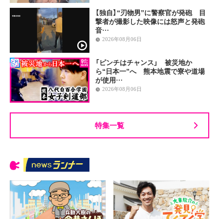
【独自】“刃物男”に警察官が発砲 目
撃者が撮影した映像には怒声と発砲
音…
2026年08月06日
「ピンチはチャンス」 被災地か
ら“日本一”へ 熊本地震で寮や道場
が使用…
2026年08月06日
特集一覧