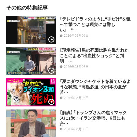
その他の特集記事
「テレビドラマのように“手だけ”を狙
って撃つことは現実には難し
い」 “…
2026年08月06日
【現場報告】男の死因は胸を撃たれた
ことによる“出血性ショック”と判
明 …
2026年08月06日
「夏にダウンジャケットを着ているよ
うな状態」“高温多湿”の日本の夏が
苦…
2026年08月06日
【解説】「トランプさんの焦りマック
スに」米・イラン交渉『5、6日にも
合…
2026年08月06日