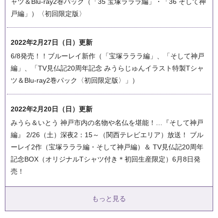
ャツ＆Blu-ray2巻パック（「35 宝塚ラララ編」・「36 そして神
戸編」）〈初回限定版〉
2022年2月27日（日）更新
6/8発売！！ブルーレイ新作（「宝塚ラララ編」、「そして神戸
編」、「TV見仏記20周年記念 みうらじゅんイラスト特製Tシャ
ツ＆Blu-ray2巻パック〈初回限定版〉」）
2022年2月20日（日）更新
みうら＆いとう 神戸市内の名物や名仏を堪能！…『そして神戸
編』 2/26（土）深夜2：15～（関西テレビエリア）放送！ ブル
ーレイ2作（宝塚ラララ編・そして神戸編）＆ TV見仏記20周年
記念BOX（オリジナルTシャツ付き＊初回生産限定）6月8日発
売！
もっと見る