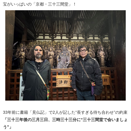
宝がいっぱいの「京都・三十三間堂」！
33年前に書籍「見仏記」で2人が記した“長すぎる待ち合わせ”の約束
「三十三年後の三月三日、三時三十三分に“三十三間堂で会いましょ
う”」