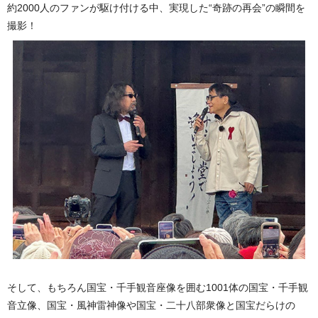
約2000人のファンが駆け付ける中、実現した“奇跡の再会”の瞬間を
撮影！
そして、もちろん国宝・千手観音座像を囲む1001体の国宝・千手観
音立像、国宝・風神雷神像や国宝・二十八部衆像と国宝だらけの