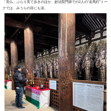
「見仏」ぶらり見て歩きのほか、妙法院門跡での2人の“走馬灯”トー
クでは…みうらの目にも涙。