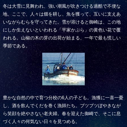
冬は大雪に見舞われ、強い潮風が吹きつける過酷で不便な
地。ここで、人々は畑を耕し、魚を獲って、互いに支えあ
いながらむらを守ってきた。雪が溶けると御崎は、この地
にしか生えないといわれる「平家かぶら」の黄色い花で覆
われる。山椒の木の芽の出荷が始まる、一年で最も慌しい
季節である。
豊かな自然の中で育つ分校の6人の子ども。漁獲に一喜一憂
し、酒を飲んでくだを巻く漁師たち。ブツブツぼやきなが
ら笑顔を絶やさない老夫婦。春を迎えた御崎で、そこに息
づく人々の何気ない日々を見つめる。