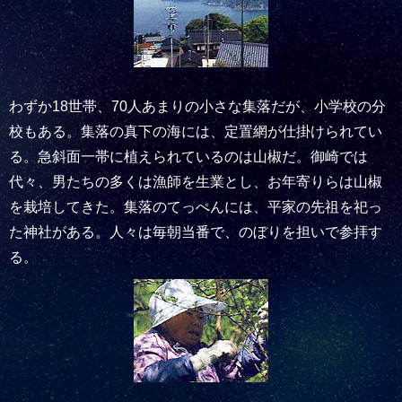
わずか18世帯、70人あまりの小さな集落だが、小学校の分
校もある。集落の真下の海には、定置網が仕掛けられてい
る。急斜面一帯に植えられているのは山椒だ。御崎では
代々、男たちの多くは漁師を生業とし、お年寄りらは山椒
を栽培してきた。集落のてっぺんには、平家の先祖を祀っ
た神社がある。人々は毎朝当番で、のぼりを担いで参拝す
る。