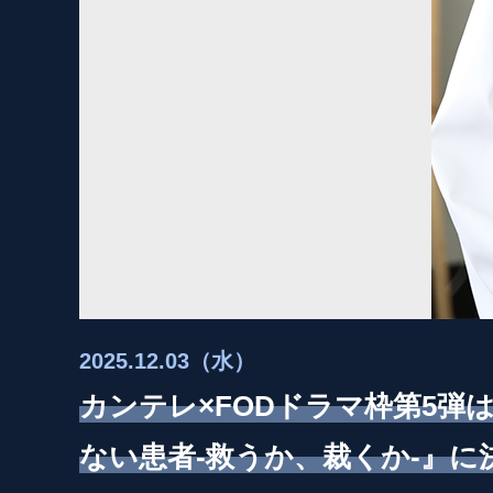
2025.12.03（水）
カンテレ×FODドラマ枠第5弾
ない患者-救うか、裁くか-』に