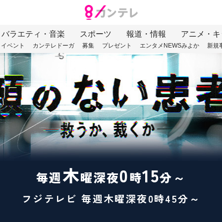
バラエティ・音楽
スポーツ
報道・情報
アニメ・キ
イベント
カンテレドーガ
募集
プレゼント
エンタメNEWSみよか
新規
木
0
15
毎週
曜深夜
時
分～
フジテレビ 毎週木曜深夜0時45分～