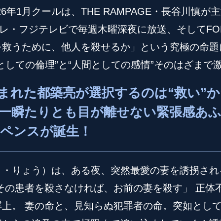
26年1月クールは、THE RAMPAGE・長谷川
テレ・フジテレビで毎週木曜深夜に放送、そしてFO
を救うために、他人を殺せるか」という究極の命題
としての倫理”と“人間としての感情”そのはざまで
まれた都築亮が選択するのは“救い”か
一瞬たりとも目が離せない緊張感あ
ペンスが誕生！
き・りょう）は、ある夜、突然最愛の妻を誘拐され
その患者を殺さなければ、お前の妻を殺す」 正体
上。 妻の命と、見知らぬ犯罪者の命。突如として