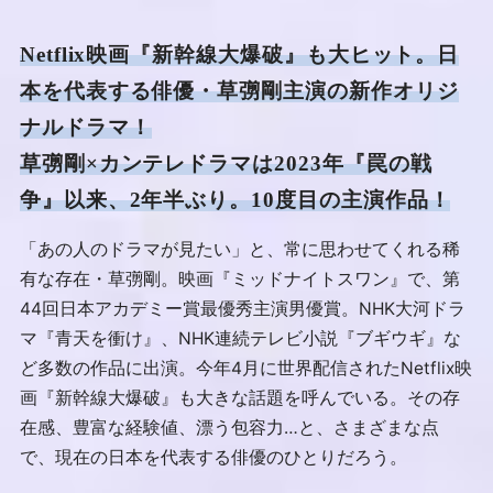
Netflix映画『新幹線大爆破』も大ヒット。日
本を代表する俳優・草彅剛主演の新作オリジ
ナルドラマ！
草彅剛×カンテレドラマは2023年『罠の戦
争』以来、2年半ぶり。10度目の主演作品！
「あの人のドラマが見たい」と、常に思わせてくれる稀
有な存在・草彅剛。映画『ミッドナイトスワン』で、第
44回日本アカデミー賞最優秀主演男優賞。NHK大河ドラ
マ『青天を衝け』、NHK連続テレビ小説『ブギウギ』な
ど多数の作品に出演。今年4月に世界配信されたNetflix映
画『新幹線大爆破』も大きな話題を呼んでいる。その存
在感、豊富な経験値、漂う包容力…と、さまざまな点
で、現在の日本を代表する俳優のひとりだろう。