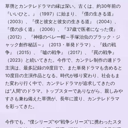
草彅とカンテレドラマの縁は深い。古くは、約30年前の
『いいひと。』（1997）に始まり、『僕の生きる道』
（2003）、『僕と彼女と彼女の生きる道』（2004）、
『僕の歩く道』（2006）、『37歳で医者になった僕』
（2012）、『神様のベレー帽～手塚治虫のブラック・ジ
ャック創作秘話～』（2013・単発ドラマ）、『銭の戦
争』（2015）、『嘘の戦争』（2017）、『罠の戦争』
（2023）と続いてきた。今作で、カンテレ制作の連ドラ
主演は、最多記録の9度目で、また単発ドラマも含めると
10度目の主演作品となる。時代が移り変わり、社会もま
た変わり行く中で、カンテレドラマが追求してきたの
は“人間”のドラマ。トップスターでありながら、親しみや
すさも兼ね備えた草彅が、長年に渡り、カンテレドラマ
を彩ってきた。
今作でも、“僕シリーズ”や“戦争シリーズ”に携わったスタ