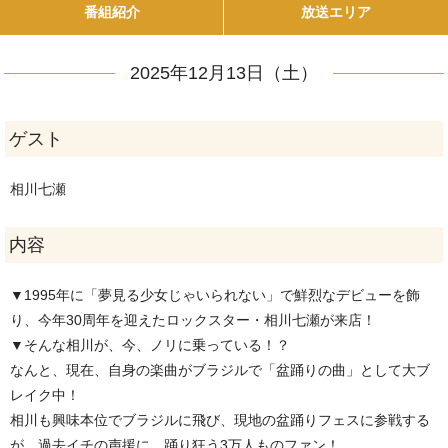
番組紹介
放送エリア
2025年12月13日（土）
ゲスト
相川七瀬
内容
▼1995年に「夢見る少女じゃいられない」で鮮烈なデビューを飾
り、今年30周年を迎えたロックスター・相川七瀬が来店！
▼そんな相川が、今、ノリに乗っている！？
なんと、現在、自身の楽曲がブラジルで「盆踊りの曲」として大ブ
レイク中！
相川も興味本位でブラジルに飛び、現地の盆踊りフェスに参戦する
が…過去イチの声援に、踊り狂う3万人ものファン！