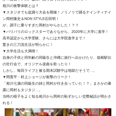
相川の衝撃体験とは？
▼スタジオでも盆踊り大会を開催！ノリノリで踊るナインティナイ
ン岡村隆史＆NON STYLE石田明！
が、調子に乗りすぎた岡村がやらかした！？？
▼バリバリのロックスターでありながら、2020年に大学に進学！
高卒認定から大学受験、さらには大学院進学まで！
驚きの三刀流生活が明らかに！
▼大学生活も大満喫！
自身の子供と同年齢の同級生と沖縄に旅行へ出かけたり、箱根駅伝
の壮行会で、オリジナル楽曲を歌ったり！
しかし、毎回ライブと被る期末試験中は地獄だそうで…。
▼間寛平・村上ショージが衝撃のリーク！
「相川七瀬の同級生の姉と岡村が付き合っていた！？」まさかの暴
露に岡村もタジタジ…。
当時の様子をよく知る相川から岡村の恥ずかしい交際秘話が明かさ
れる！