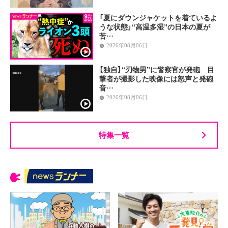
「夏にダウンジャケットを着ているよ
うな状態」“高温多湿”の日本の夏が
苦…
2026年08月06日
【独自】“刃物男”に警察官が発砲 目
撃者が撮影した映像には怒声と発砲
音…
2026年08月06日
特集一覧