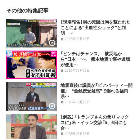
その他の特集記事
【現場報告】男の死因は胸を撃たれた
ことによる“出血性ショック”と判
明 …
2026年08月06日
「ピンチはチャンス」 被災地か
ら“日本一”へ 熊本地震で寮や道場
が使用…
2026年08月06日
地震直後に議員が「ビアパーティー開
催」 “金銭授受疑惑”で揺れる福岡
県…
2026年08月06日
【解説】「トランプさんの焦りマック
スに」米・イラン交渉『5、6日にも
合…
2026年08月06日