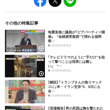
その他の特集記事
地震直後に議員が「ビアパーティー開
催」 “金銭授受疑惑”で揺れる福岡
県…
2026年08月06日
「テレビドラマのように“手だけ”を狙
って撃つことは現実には難し
い」 “…
2026年08月06日
【解説】「トランプさんの焦りマック
スに」米・イラン交渉『5、6日にも
合…
2026年08月06日
【現場報告】男の死因は胸を撃たれた