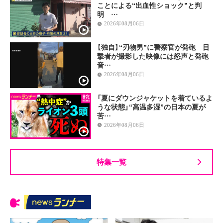
ことによる“出血性ショック”と判
明 …
2026年08月06日
【独自】“刃物男”に警察官が発砲 目
撃者が撮影した映像には怒声と発砲
音…
2026年08月06日
「夏にダウンジャケットを着ているよ
うな状態」“高温多湿”の日本の夏が
苦…
2026年08月06日
特集一覧