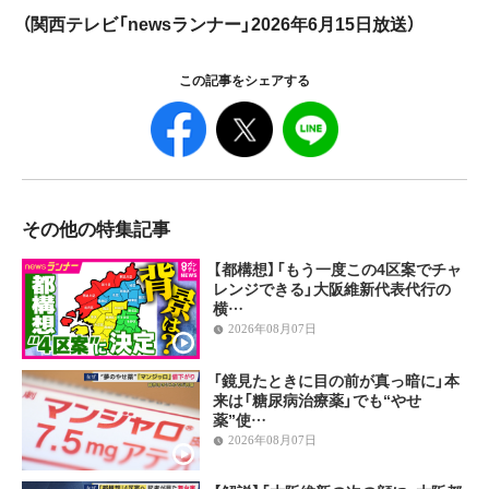
（関西テレビ「newsランナー」2026年6月15日放送）
この記事をシェアする
その他の特集記事
【都構想】「もう一度この4区案でチャ
レンジできる」大阪維新代表代行の
横…
2026年08月07日
「鏡見たときに目の前が真っ暗に」本
来は「糖尿病治療薬」でも“やせ
薬”使…
2026年08月07日