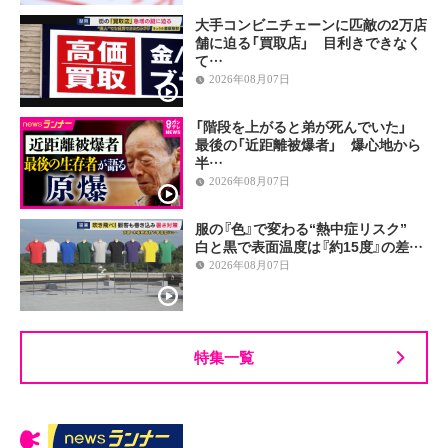
大手コンビニチェーンに匹敵の2万店
舗に迫る「買取店」 目利きできなく
て…
2026年08月07日
「階段を上がると弟が死んでいた」
最後の「近距離被爆者」 爆心地から
半…
2026年08月07日
服の『色』で変わる“熱中症リスク”
白と黒で表面温度は『約15度』の差…
2026年08月07日
特集一覧