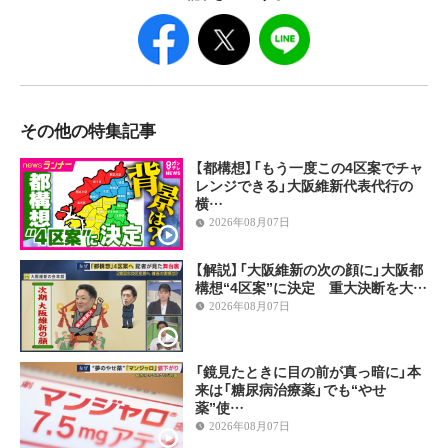
その他の特集記事
【都構想】「もう一度この4区案でチャ
レンジできる」大阪維新代表代行の
横…
2026年08月07日
【解説】「大阪維新の次の顔に」大阪都
構想“4区案”に決定 重大決断を大…
2026年08月07日
「鏡見たときに目の前が真っ暗に」本
来は「糖尿病治療薬」でも“やせ
薬”使…
2026年08月07日