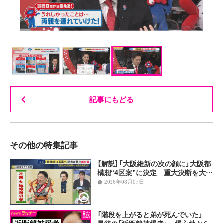
記事にもどる
その他の特集記事
【解説】「大阪維新の次の顔に」大阪都
構想“4区案”に決定 重大決断を大…
2026年08月07日
「階段を上がると弟が死んでいた」
最後の「近距離被爆者」 爆心地から