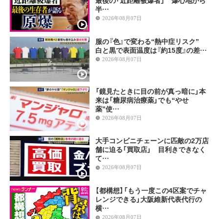
半…
2026年08月07日
服の『色』で変わる“熱中症リスク”
白と黒で表面温度は『約15度』の差…
2026年08月07日
「鏡見たときに目の前が真っ暗に」本
来は「糖尿病治療薬」でも“やせ
薬”使…
2026年08月07日
大手コンビニチェーンに匹敵の2万店
舗に迫る「買取店」 目利きできなく
て…
2026年08月07日
【都構想】「もう一度この4区案でチャ
レンジできる」大阪維新代表代行の
横…
2026年08月07日