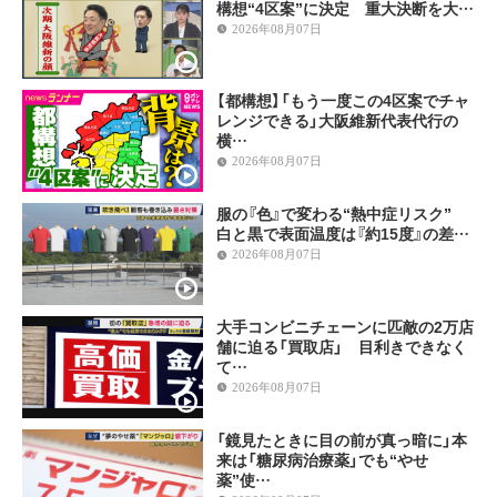
構想“4区案”に決定 重大決断を大…
2026年08月07日
【都構想】「もう一度この4区案でチャ
レンジできる」大阪維新代表代行の
横…
2026年08月07日
服の『色』で変わる“熱中症リスク”
白と黒で表面温度は『約15度』の差…
2026年08月07日
大手コンビニチェーンに匹敵の2万店
舗に迫る「買取店」 目利きできなく
て…
2026年08月07日
「鏡見たときに目の前が真っ暗に」本
来は「糖尿病治療薬」でも“やせ
薬”使…