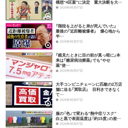
構想“4区案”に決定 重大決断を大…
2026年08月07日
「階段を上がると弟が死んでいた」
最後の「近距離被爆者」 爆心地から
半…
2026年08月07日
「鏡見たときに目の前が真っ暗に」本
来は「糖尿病治療薬」でも“やせ
薬”使…
2026年08月07日
大手コンビニチェーンに匹敵の2万店
舗に迫る「買取店」 目利きできなく
て…
2026年08月07日
服の『色』で変わる“熱中症リスク”
白と黒で表面温度は『約15度』の差…
2026年08月07日