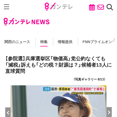
関西のニュース
特集
情報提供
FNNプライムオンラ
【参院選】兵庫選挙区「物価高」党公約なくても
「減税」訴えも「どの税？財源は？」候補者13人に
直球質問
（写真ギャラリー 8/13）