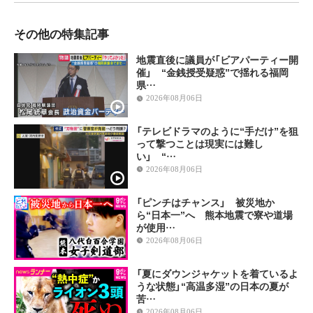
その他の特集記事
地震直後に議員が「ビアパーティー開
催」 “金銭授受疑惑”で揺れる福岡
県…
2026年08月06日
「テレビドラマのように“手だけ”を狙
って撃つことは現実には難し
い」 “…
2026年08月06日
「ピンチはチャンス」 被災地か
ら“日本一”へ 熊本地震で寮や道場
が使用…
2026年08月06日
「夏にダウンジャケットを着ているよ
うな状態」“高温多湿”の日本の夏が
苦…
2026年08月06日