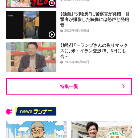
【独自】“刃物男”に警察官が発砲 目
撃者が撮影した映像には怒声と発砲
音…
2026年08月06日
【解説】「トランプさんの焦りマック
スに」米・イラン交渉『5、6日にも
合…
2026年08月06日
特集一覧