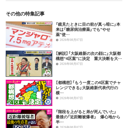
その他の特集記事
「鏡見たときに目の前が真っ暗に」本
来は「糖尿病治療薬」でも“やせ
薬”使…
2026年08月07日
【解説】「大阪維新の次の顔に」大阪都
構想“4区案”に決定 重大決断を大…
2026年08月07日
【都構想】「もう一度この4区案でチャ
レンジできる」大阪維新代表代行の
横…
2026年08月07日
「階段を上がると弟が死んでいた」
最後の「近距離被爆者」 爆心地から
半…
2026年08月07日