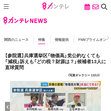
関西のニュース
特集
情報提供
FNNプライムオンラ
【参院選】兵庫選挙区「物価高」党公約なくても
「減税」訴えも「どの税？財源は？」候補者13人に
直球質問
（写真ギャラリー 13/13）