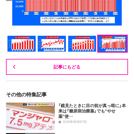
記事にもどる
その他の特集記事
「鏡見たときに目の前が真っ暗に」本
来は「糖尿病治療薬」でも“やせ
薬”使…
2026年08月07日