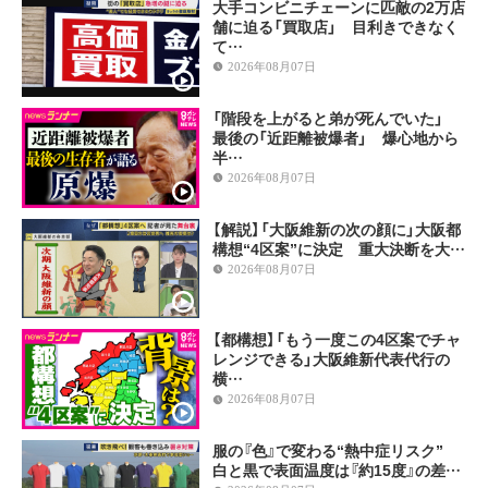
大手コンビニチェーンに匹敵の2万店
舗に迫る「買取店」 目利きできなく
て…
2026年08月07日
「階段を上がると弟が死んでいた」
最後の「近距離被爆者」 爆心地から
半…
2026年08月07日
【解説】「大阪維新の次の顔に」大阪都
構想“4区案”に決定 重大決断を大…
2026年08月07日
【都構想】「もう一度この4区案でチャ
レンジできる」大阪維新代表代行の
横…
2026年08月07日
服の『色』で変わる“熱中症リスク”
白と黒で表面温度は『約15度』の差…