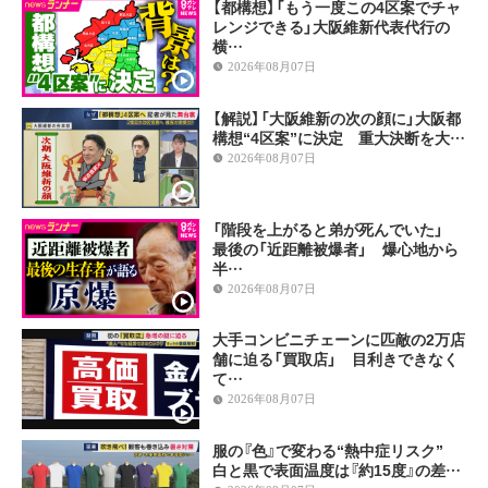
【都構想】「もう一度この4区案でチャ
レンジできる」大阪維新代表代行の
横…
2026年08月07日
【解説】「大阪維新の次の顔に」大阪都
構想“4区案”に決定 重大決断を大…
2026年08月07日
「階段を上がると弟が死んでいた」
最後の「近距離被爆者」 爆心地から
半…
2026年08月07日
大手コンビニチェーンに匹敵の2万店
舗に迫る「買取店」 目利きできなく
て…
2026年08月07日
服の『色』で変わる“熱中症リスク”
白と黒で表面温度は『約15度』の差…