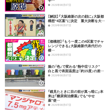
半…
2026年08月07日
【解説】「大阪維新の次の顔に」大阪都
構想“4区案”に決定 重大決断を大…
2026年08月07日
【都構想】「もう一度この4区案でチャ
レンジできる」大阪維新代表代行の
横…
2026年08月07日
服の『色』で変わる“熱中症リスク”
白と黒で表面温度は『約15度』の差…
2026年08月07日
「鏡見たときに目の前が真っ暗に」本
来は「糖尿病治療薬」でも“やせ
薬”使…
2026年08月07日