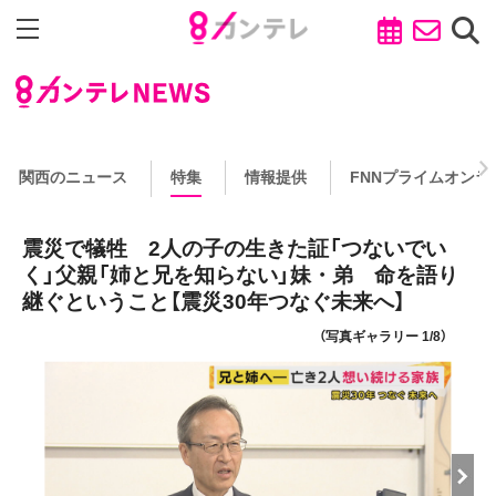
関西のニュース
特集
情報提供
FNNプライムオンラ
震災で犠牲 2人の子の生きた証「つないでい
く」父親「姉と兄を知らない」妹・弟 命を語り
継ぐということ【震災30年つなぐ未来へ】
（写真ギャラリー 1/8）