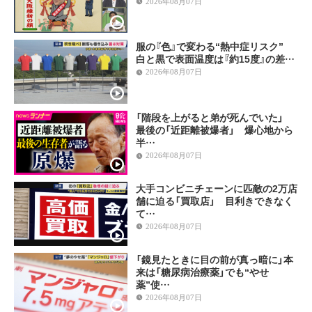
2026年08月07日
服の『色』で変わる“熱中症リスク”
白と黒で表面温度は『約15度』の差…
2026年08月07日
「階段を上がると弟が死んでいた」
最後の「近距離被爆者」 爆心地から
半…
2026年08月07日
大手コンビニチェーンに匹敵の2万店
舗に迫る「買取店」 目利きできなく
て…
2026年08月07日
「鏡見たときに目の前が真っ暗に」本
来は「糖尿病治療薬」でも“やせ
薬”使…
2026年08月07日