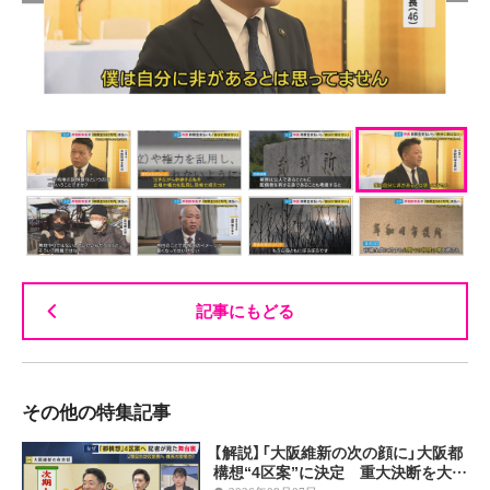
記事にもどる
その他の特集記事
【解説】「大阪維新の次の顔に」大阪都
構想“4区案”に決定 重大決断を大…