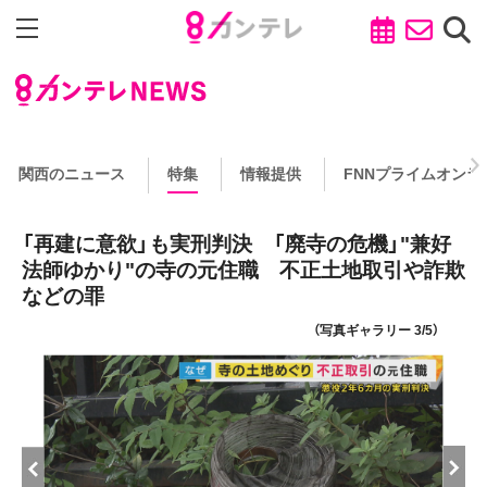
関西のニュース
特集
情報提供
FNNプライムオンラ
「再建に意欲」も実刑判決 「廃寺の危機」"兼好
法師ゆかり"の寺の元住職 不正土地取引や詐欺
などの罪
（写真ギャラリー 3/5）