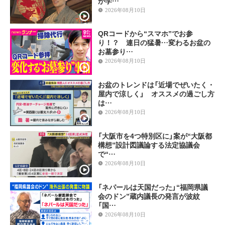
が学…
2026年08月10日
QRコードから“スマホ”でお参
り！？ 連日の猛暑…変わるお盆の
お墓参り…
2026年08月10日
お盆のトレンドは「近場でぜいたく・
屋内で涼しく」 オススメの過ごし方
は…
2026年08月10日
「大阪市を4つ特別区に」案が“大阪都
構想”設計図議論する法定協議会
で“…
2026年08月10日
「ネパールは天国だった」“福岡県議
会のドン”蔵内議長の発言が波紋
「国…
2026年08月10日