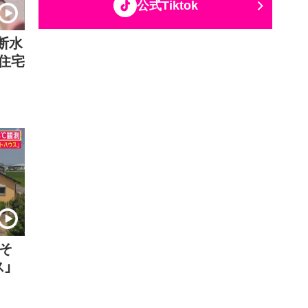
公式Tiktok
で断水
住宅
そ
」