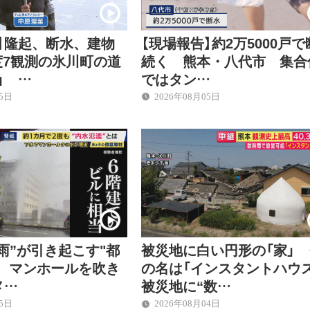
】隆起、断水、建物
【現場報告】約2万5000戸
度7観測の氷川町の道
続く 熊本・八代市 集合
」 …
ではタン…
05日
2026年08月05日
雨”が引き起こす"都
被災地に白い円形の「家」 
" マンホールを吹き
の名は「インスタントハウス
メ…
被災地に“数…
05日
2026年08月04日