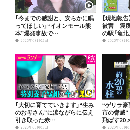
「今までの感謝と、安らかに眠
【現地報告
ってほしい」“イオンモール熊
被害 震
本”爆発事故で…
の駅「竜北
2026年08月05日
2026年08月
「大切に育てていきます」“生み
“ゲリラ豪
のお母さん”に涙ながらに伝え
市の脅威
引き取った赤…
飛ばす20
2026年08月05日
2026年08月