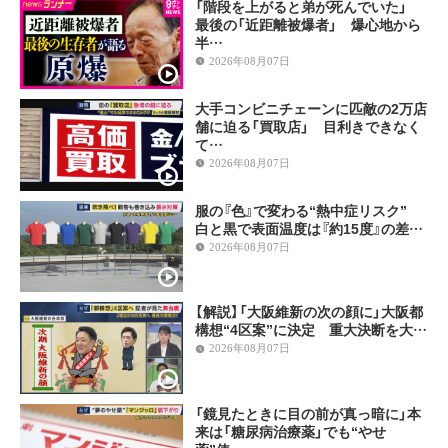
「階段を上がると弟が死んでいた」
最後の「近距離被爆者」 爆心地から
半…
2026年08月07日
大手コンビニチェーンに匹敵の2万店
舗に迫る「買取店」 目利きできなく
て…
2026年08月07日
服の『色』で変わる“熱中症リスク”
白と黒で表面温度は『約15度』の差…
2026年08月07日
【解説】「大阪維新の次の顔に」大阪都
構想“4区案”に決定 重大決断を大…
2026年08月07日
「鏡見たときに目の前が真っ暗に」本
来は「糖尿病治療薬」でも“やせ