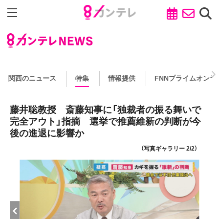
関西のニュース
特集
情報提供
FNNプライムオンラ
藤井聡教授 斎藤知事に「独裁者の振る舞いで
完全アウト」指摘 選挙で推薦維新の判断が今
後の進退に影響か
（写真ギャラリー 2/2）