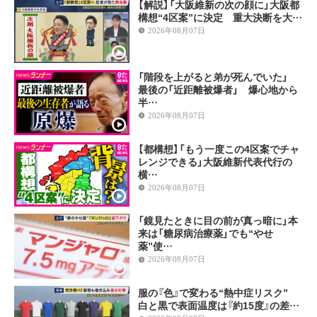
【解説】「大阪維新の次の顔に」大阪都
構想“4区案”に決定 重大決断を大…
2026年08月07日
「階段を上がると弟が死んでいた」
最後の「近距離被爆者」 爆心地から
半…
2026年08月07日
【都構想】「もう一度この4区案でチャ
レンジできる」大阪維新代表代行の
横…
2026年08月07日
「鏡見たときに目の前が真っ暗に」本
来は「糖尿病治療薬」でも“やせ
薬”使…
2026年08月07日
服の『色』で変わる“熱中症リスク”
白と黒で表面温度は『約15度』の差…