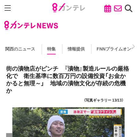
関西のニュース
特集
情報提供
FNNプライムオンラ
街の漬物店がピンチ 『漬物』製造ルールの厳格
化で 衛生基準に数百万円の設備投資「お金か
かると無理～」 地域の漬物文化が存続の危機
か
（写真ギャラリー 13/13）