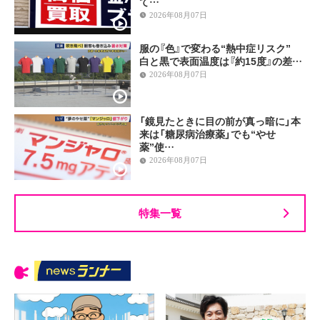
て…
2026年08月07日
服の『色』で変わる“熱中症リスク”
白と黒で表面温度は『約15度』の差…
2026年08月07日
「鏡見たときに目の前が真っ暗に」本
来は「糖尿病治療薬」でも“やせ
薬”使…
2026年08月07日
特集一覧