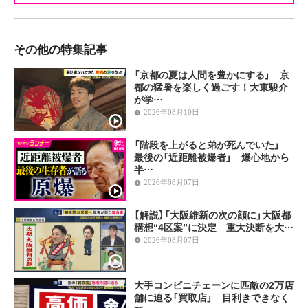
その他の特集記事
「京都の夏は人間を豊かにする」 京
都の猛暑を楽しく過ごす！大東駿介
が学…
2026年08月10日
「階段を上がると弟が死んでいた」
最後の「近距離被爆者」 爆心地から
半…
2026年08月07日
【解説】「大阪維新の次の顔に」大阪都
構想“4区案”に決定 重大決断を大…
2026年08月07日
大手コンビニチェーンに匹敵の2万店
舗に迫る「買取店」 目利きできなく