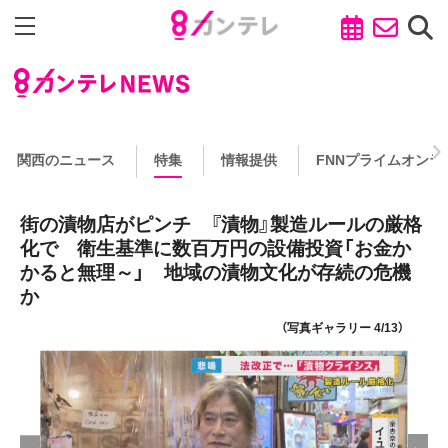
関西のニュース
特集
情報提供
FNNプライムオンラ
街の漬物店がピンチ 『漬物』製造ルールの厳格
化で 衛生基準に数百万円の設備投資「お金か
かると無理～」 地域の漬物文化が存続の危機
か
（写真ギャラリー 4/13）