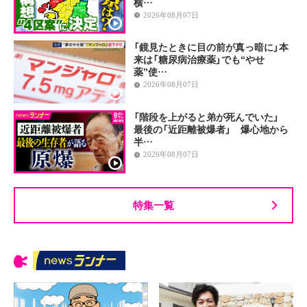
横…
2026年08月07日
「鏡見たときに目の前が真っ暗に」本
来は「糖尿病治療薬」でも“やせ
薬”使…
2026年08月07日
「階段を上がると弟が死んでいた」
最後の「近距離被爆者」 爆心地から
半…
2026年08月07日
特集一覧