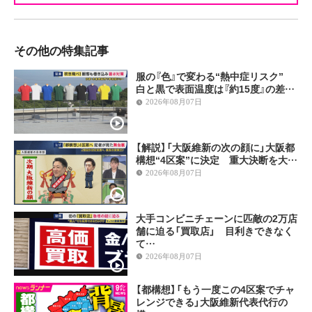
その他の特集記事
服の『色』で変わる“熱中症リスク”
白と黒で表面温度は『約15度』の差…
2026年08月07日
【解説】「大阪維新の次の顔に」大阪都
構想“4区案”に決定 重大決断を大…
2026年08月07日
大手コンビニチェーンに匹敵の2万店
舗に迫る「買取店」 目利きできなく
て…
2026年08月07日
【都構想】「もう一度この4区案でチャ
レンジできる」大阪維新代表代行の