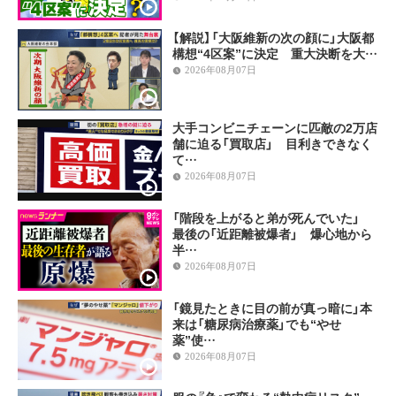
【解説】「大阪維新の次の顔に」大阪都
構想“4区案”に決定 重大決断を大…
2026年08月07日
大手コンビニチェーンに匹敵の2万店
舗に迫る「買取店」 目利きできなく
て…
2026年08月07日
「階段を上がると弟が死んでいた」
最後の「近距離被爆者」 爆心地から
半…
2026年08月07日
「鏡見たときに目の前が真っ暗に」本
来は「糖尿病治療薬」でも“やせ
薬”使…
2026年08月07日