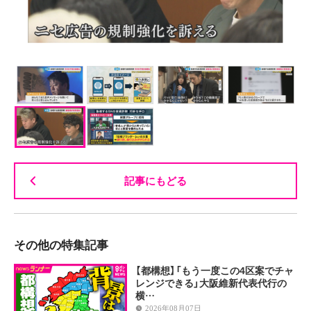
記事にもどる
その他の特集記事
【都構想】「もう一度この4区案でチャ
レンジできる」大阪維新代表代行の
横…
2026年08月07日