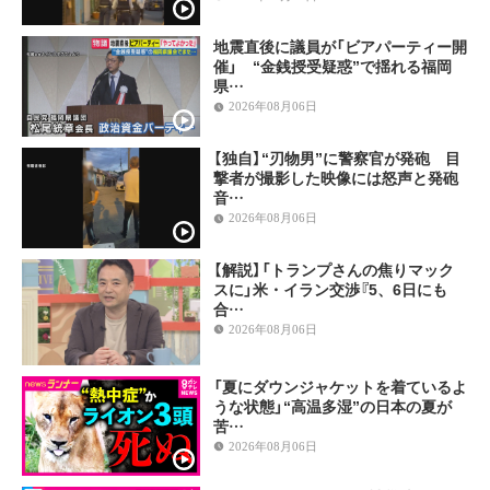
地震直後に議員が「ビアパーティー開
催」 “金銭授受疑惑”で揺れる福岡
県…
2026年08月06日
【独自】“刃物男”に警察官が発砲 目
撃者が撮影した映像には怒声と発砲
音…
2026年08月06日
【解説】「トランプさんの焦りマック
スに」米・イラン交渉『5、6日にも
合…
2026年08月06日
「夏にダウンジャケットを着ているよ
うな状態」“高温多湿”の日本の夏が
苦…
2026年08月06日