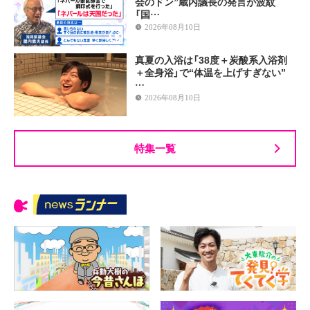
会のドン”蔵内議長の発言が波紋
「国…
2026年08月10日
真夏の入浴は「38度＋炭酸系入浴剤
＋全身浴」で“体温を上げすぎない”
…
2026年08月10日
特集一覧