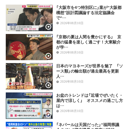
「大阪市を4つ特別区に」案が“大阪都
構想”設計図議論する法定協議会
で“…
2026年08月10日
「京都の夏は人間を豊かにする」 京
都の猛暑を楽しく過ごす！大東駿介
が学…
2026年08月10日
日本のマヨネーズが世界を魅了 「ソ
ース類」の輸出額が過去最高を更新
人…
2026年08月10日
お盆のトレンドは「近場でぜいたく・
屋内で涼しく」 オススメの過ごし方
は…
2026年08月10日
「ネパールは天国だった」“福岡県議