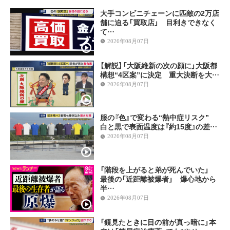
大手コンビニチェーンに匹敵の2万店
舗に迫る「買取店」 目利きできなく
て…
2026年08月07日
【解説】「大阪維新の次の顔に」大阪都
構想“4区案”に決定 重大決断を大…
2026年08月07日
服の『色』で変わる“熱中症リスク”
白と黒で表面温度は『約15度』の差…
2026年08月07日
「階段を上がると弟が死んでいた」
最後の「近距離被爆者」 爆心地から
半…
2026年08月07日
「鏡見たときに目の前が真っ暗に」本