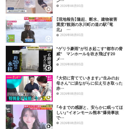
ン…
2026年08月05日
【現地報告】隆起、断水、建物被害
震度7観測の氷川町の道の駅「竜
北」 …
2026年08月05日
“ゲリラ豪雨”が引き起こす"都市の脅
威" マンホールを吹き飛ばす20
メ…
2026年08月05日
「大切に育てていきます」“生みのお
母さん”に涙ながらに伝え引き取った
赤…
2026年08月05日
「今までの感謝と、安らかに眠ってほ
しい」“イオンモール熊本”爆発事故
で…
2026年08月05日