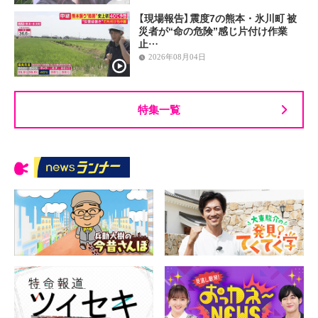
【現場報告】震度7の熊本・氷川町 被
災者が“命の危険”感じ片付け作業
止…
2026年08月04日
特集一覧