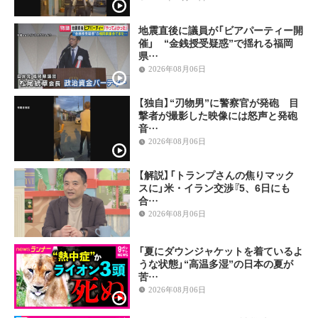
地震直後に議員が「ビアパーティー開
催」 “金銭授受疑惑”で揺れる福岡
県…
2026年08月06日
【独自】“刃物男”に警察官が発砲 目
撃者が撮影した映像には怒声と発砲
音…
2026年08月06日
【解説】「トランプさんの焦りマック
スに」米・イラン交渉『5、6日にも
合…
2026年08月06日
「夏にダウンジャケットを着ているよ
うな状態」“高温多湿”の日本の夏が
苦…
2026年08月06日