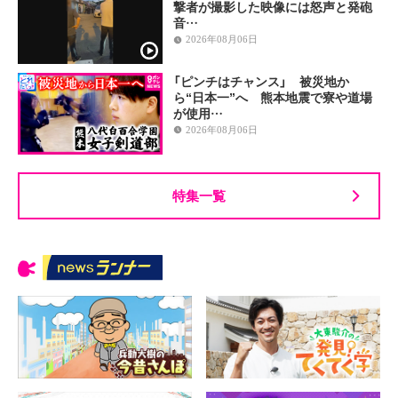
撃者が撮影した映像には怒声と発砲
音…
2026年08月06日
「ピンチはチャンス」 被災地か
ら“日本一”へ 熊本地震で寮や道場
が使用…
2026年08月06日
特集一覧