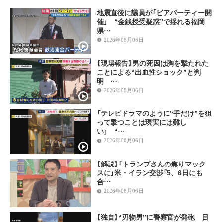
地震直後に議員が「ビアパーティー開
催」 “金銭授受疑惑”で揺れる福岡
県…
2026年08月06日
【現場報告】男の死因は胸を撃たれた
ことによる“出血性ショック”と判
明 …
2026年08月06日
「テレビドラマのように“手だけ”を狙
って撃つことは現実には難し
い」 “…
2026年08月06日
【解説】「トランプさんの焦りマック
スに」米・イラン交渉『5、6日にも
合…
2026年08月06日
【独自】“刃物男”に警察官が発砲 目