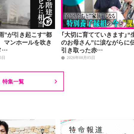
雨”が引き起こす"都
「大切に育てていきます」“
" マンホールを吹き
のお母さん”に涙ながらに
メ…
引き取った赤…
05日
2026年08月05日
特集一覧