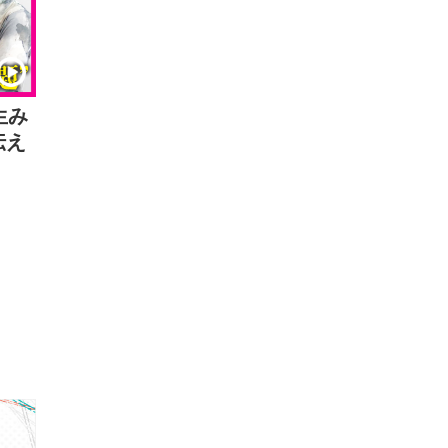
生み
伝え