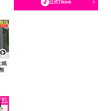
公式Tiktok
に眠
熊