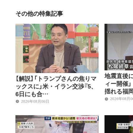
その他の特集記事
地震直後
【解説】「トランプさんの焦りマ
ィー開催」
ックスに」米・イラン交渉『5、
揺れる福
6日にも合…
2026年08月
2026年08月06日