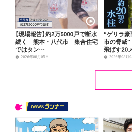
【現場報告】約2万5000戸で断水
“ゲリラ豪
続く 熊本・八代市 集合住宅
市の脅威
ではタン…
飛ばす20
2026年08月05日
2026年08月