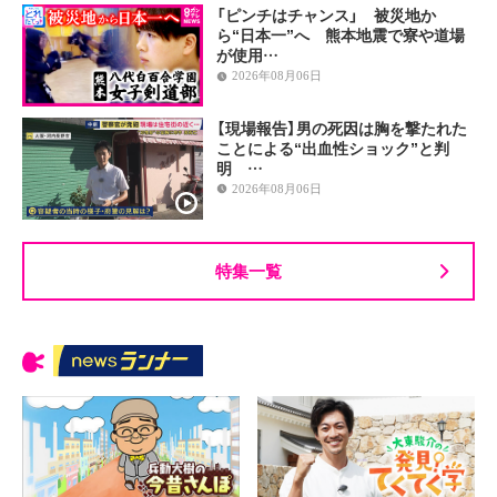
「ピンチはチャンス」 被災地か
ら“日本一”へ 熊本地震で寮や道場
が使用…
2026年08月06日
【現場報告】男の死因は胸を撃たれた
ことによる“出血性ショック”と判
明 …
2026年08月06日
特集一覧