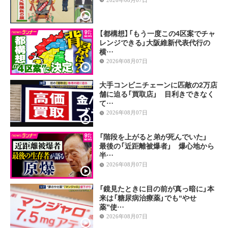
【都構想】「もう一度この4区案でチャ
レンジできる」大阪維新代表代行の
横…
2026年08月07日
大手コンビニチェーンに匹敵の2万店
舗に迫る「買取店」 目利きできなく
て…
2026年08月07日
「階段を上がると弟が死んでいた」
最後の「近距離被爆者」 爆心地から
半…
2026年08月07日
「鏡見たときに目の前が真っ暗に」本
来は「糖尿病治療薬」でも“やせ
薬”使…
2026年08月07日