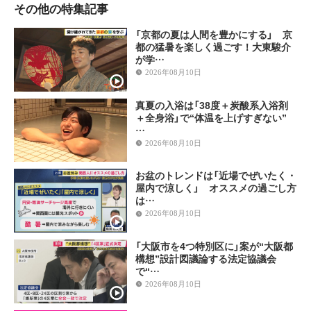
その他の特集記事
「京都の夏は人間を豊かにする」 京
都の猛暑を楽しく過ごす！大東駿介
が学…
2026年08月10日
真夏の入浴は「38度＋炭酸系入浴剤
＋全身浴」で“体温を上げすぎない”
…
2026年08月10日
お盆のトレンドは「近場でぜいたく・
屋内で涼しく」 オススメの過ごし方
は…
2026年08月10日
「大阪市を4つ特別区に」案が“大阪都
構想”設計図議論する法定協議会
で“…
2026年08月10日