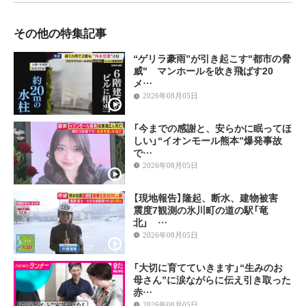
その他の特集記事
“ゲリラ豪雨”が引き起こす"都市の脅
威" マンホールを吹き飛ばす20
メ…
2026年08月05日
「今までの感謝と、安らかに眠ってほ
しい」“イオンモール熊本”爆発事故
で…
2026年08月05日
【現地報告】隆起、断水、建物被害
震度7観測の氷川町の道の駅「竜
北」 …
2026年08月05日
「大切に育てていきます」“生みのお
母さん”に涙ながらに伝え引き取った
赤…
2026年08月05日