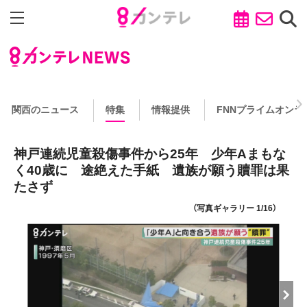
関西のニュース
特集
情報提供
FNNプライムオンラ
神戸連続児童殺傷事件から25年 少年Aまもな
く40歳に 途絶えた手紙 遺族が願う贖罪は果
たさず
（写真ギャラリー 1/16）