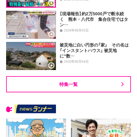
【現場報告】約2万5000戸で断水続
く 熊本・八代市 集合住宅ではタ
ン…
2026年08月05日
被災地に白い円形の「家」 その名は
「インスタントハウス」 被災地
に“数…
2026年08月04日
特集一覧