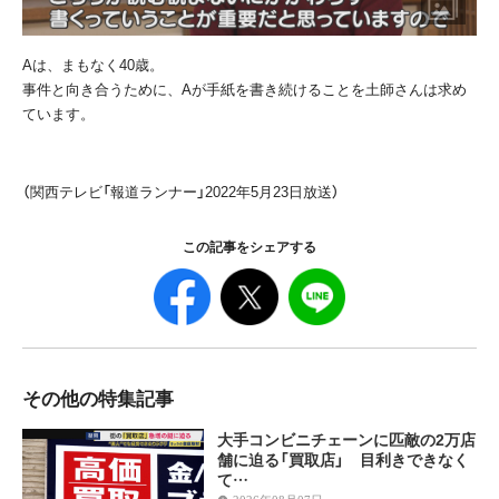
A
は、まもなく
40
歳。
事件と向き合うために、
A
が手紙を書き続けることを土師さんは求め
ています。
（関西テレビ「報道ランナー」2022年5月23日放送）
この記事をシェアする
その他の特集記事
大手コンビニチェーンに匹敵の2万店
舗に迫る「買取店」 目利きできなく
て…