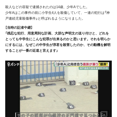
殺人などの容疑で逮捕されたのは
14
歳、少年
A
でした。
少年
A
はこの事件の前に小学生
4
人を殺傷していて、一連の犯行は「神
戸連続児童殺傷事件」と呼ばれるようになりました。
【当時の記者中継】
「残忍な犯行、用意周到な計画、大胆な声明文の送り付けと、どれを
とっても中学生にこんな犯罪が出来るのかと思います。それを明らか
にするには、なぜこの中学生が淳君を殺害したのか、その動機を解明
することが一番の近道と言えます」