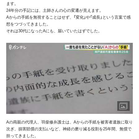
ます。
24
年分の手記には、土師さんの心の変遷が見えます。
A
からの手紙を無視することはせず、「変化」や「成長」という言葉で感
想をつづってきました。
それは
30
代になった
A
にも、届いていたはずでした。
A
の両親の代理人、羽柴修弁護士は、
A
からの手紙を被害者遺族に取り
次ぎ、損害賠償の支払いなど、神経の磨り減る役割を
25
年間、無償で
担ってきました。