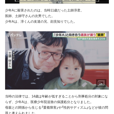
少年
A
に殺害されたのは、当時
11
歳だった土師淳君。
医師、土師守さんの次男でした。
少年
A
は、淳くんの友達の兄、顔見知りでした。
当時の法律では、
14
歳は年齢が低すぎることから刑事処分の対象にな
らず、少年
A
は、医療少年院送致の保護処分となりました。
母親との関係から生じる「愛着障害」や「性的サディズム」などが彼の問
題と考えられました。