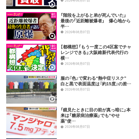
2026年08月07日
「階段を上がると弟が死んでいた」
最後の「近距離被爆者」 爆心地から
半…
2026年08月07日
【都構想】「もう一度この4区案でチャ
レンジできる」大阪維新代表代行の
横…
2026年08月07日
服の『色』で変わる“熱中症リスク”
白と黒で表面温度は『約15度』の差…
2026年08月07日
「鏡見たときに目の前が真っ暗に」本
来は「糖尿病治療薬」でも“やせ
薬”使…
2026年08月07日