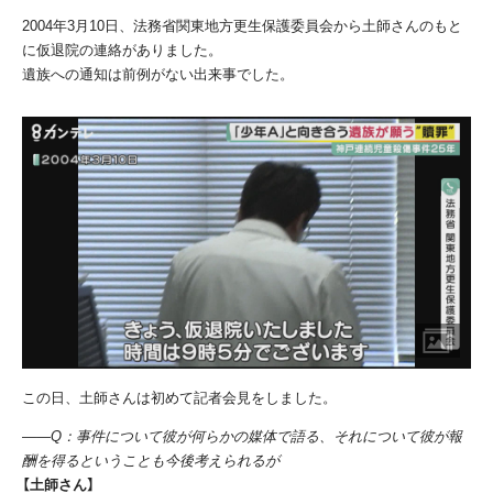
2004
年
3
月
10
日、法務省関東地方更生保護委員会から土師さんのもと
に仮退院の連絡がありました。
遺族への通知は前例がない出来事でした。
この日、土師さんは初めて記者会見をしました。
――Q：事件について彼が何らかの媒体で語る、それについて彼が報
酬を得るということも今後考えられるが
【土師さん】