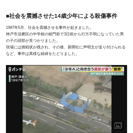
■社会を震撼させた14歳少年による殺傷事件
1997
年
5
月、社会を震撼させる事件が起きました。
神戸市須磨区の中学校の校門前で
3
日前から行方不明になっていた男
の子の頭部が見つかりました。
現場には挑戦状が残され、その後、新聞社に声明文が送り付けられる
など、事件は異様な経緯をたどりました。