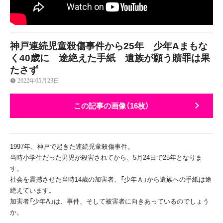
神戸連続児童殺傷事件から25年 少年Aまもな
く40歳に 途絶えた手紙 遺族が願う贖罪は果
たさず
2022年05月23日
この記事の画像（16枚）
1997
年、神戸で起きた連続児童殺傷事件。
当時小学生だった男児が殺害されてから、
5
月
24
日で
25
年となりま
す。
社会を震撼させた当時
14
歳の加害者、「少年Ａ」から遺族への手紙は途
絶えています。
加害者「少年
A
」は、事件、そして被害者に向きあっているのでしょう
か。